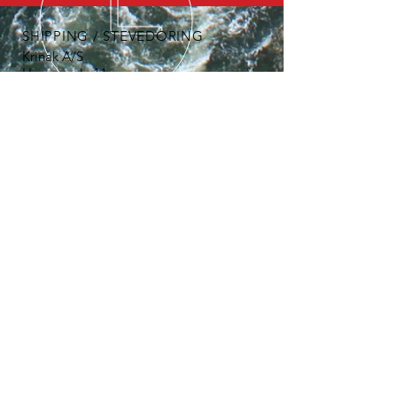
SHIPPING / STEVEDORING
Krinak A/S
Havnegade 11
DK-4900 Nakskov
Tel:
+45 5495 8066
email:
bandholmhavn@knuthenborg.dk
VI TILBYDER
- Udendørs opbevaring / lagerhaller
- Mobil kran
- Stevedoring
- Individuelle løsninger
- Individuelle priser på projekter
- Stort network
ADMINISTRATION
Bandholm Havn
og stevedoring administreres på
vegne af
Knuthenborg Gods af:
Krinak A/S