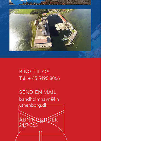
RING TIL OS
Tel: +
45 5495 8066
SEND EN MAIL
bandholmhavn@kn
uthenborg.dk
ÅBNINGSTIDER
24/7-365