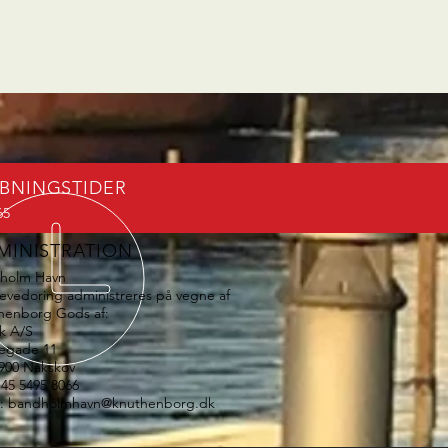
BNINGSTIDER
65
MINISTRATION
holm Havn
evedoring administreres på vegne af
henborg Gods af:
k A/S
egade 11
900 Nakskov
+45 5495 8066
l:
bandholmhavn@knuthenborg.dk