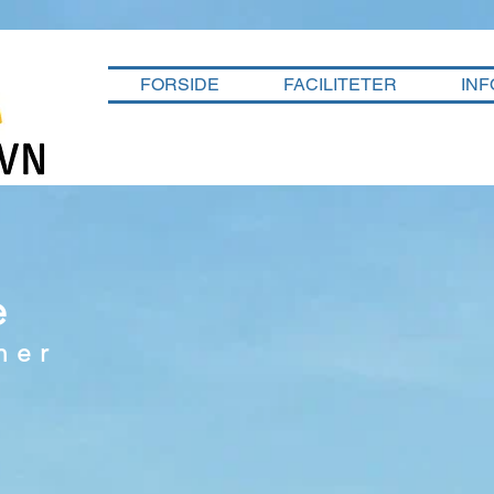
FORSIDE
FACILITETER
INF
e
ner