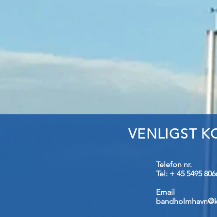
VENLIGST K
Telefon nr.
Tel: + 45 5495 806
Email
bandholmhavn@k