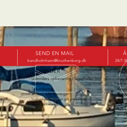
SEND EN MAIL
Å
bandholmhavn@knuthenborg.dk
24/7-3
ING
VI TILBYDER
AD
- Udendørs opbevaring / lagerhaller
Band
- Mobil kran
og st
- Stevedoring
Knut
- Individuelle løsninger
Krina
g.dk
- Individuelle priser på projekter
Havn
- Stort network
DK-4
Tel: 
emai