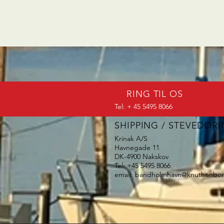
RING TIL OS
Tel: + 45 5495 8066
SHIPPING / STEVEDOR
Krinak A/S
Havnegade 11
DK-4900 Nakskov
Tel: +45 5495 8066
email:
bandholmhavn@knuthenbor